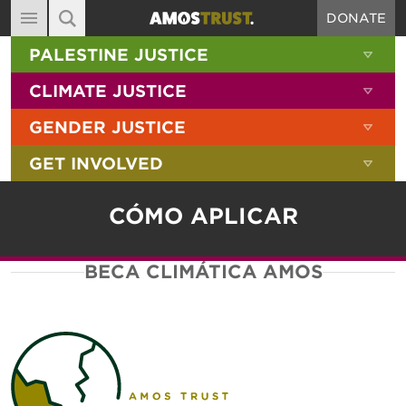
DONATE
MAIN NAVIGATION
SHOW 
PALESTINE JUSTICE
ABOUT
SITE SEARCH
SEARCH THE SITE
SHOW 
CLIMATE JUSTICE
DIARY
SHOW 
GENDER JUSTICE
BLOG
SHOW 
GET INVOLVED
RESOURCES
FILMS
CÓMO APLICAR
SHOP
BECA CLIMÁTICA AMOS
SIGN-UP
CONTACT