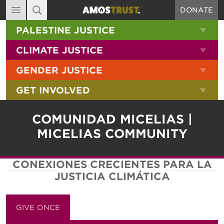
DONATE
MAIN NAVIGATION
SHOW 
PALESTINE JUSTICE
ABOUT
SITE SEARCH
SEARCH THE SITE
SHOW 
CLIMATE JUSTICE
DIARY
SHOW 
GENDER JUSTICE
BLOG
SHOW 
GET INVOLVED
RESOURCES
FILMS
COMUNIDAD MICELIAS |
SHOP
MICELIAS COMMUNITY
SIGN-UP
CONEXIONES CRECIENTES PARA LA
CONTACT
JUSTICIA CLIMÁTICA
GIVE ONCE
GIVE MONTHLY